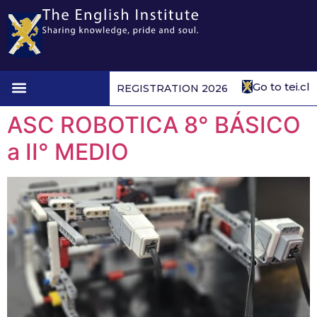
Go to tei.cl
REGISTRATION 2026
1st to 4th form
ASC ROBOTICA 8° BÁSICO
a II° MEDIO