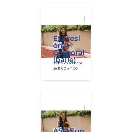
Expresi
ón
Corporal
(baile)
Todos los sábados
de 11:00 a 11:50
ASC Fun