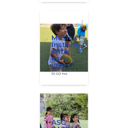
Música
Instrum
ental
early
years
Sabado 09:00 a
10:00 hrs
ASC