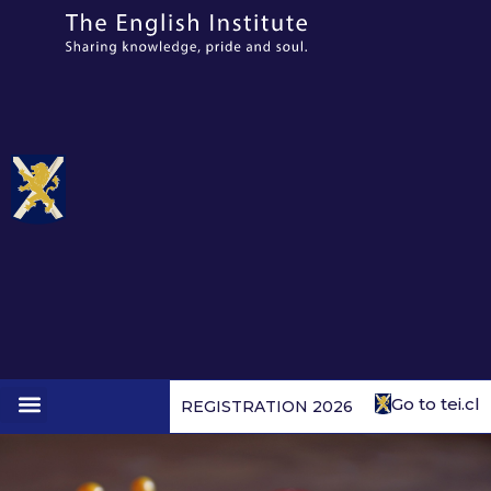
Go to tei.cl
REGISTRATION 2026
1st to 4th form