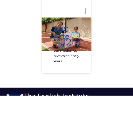
ASC
Arte
Todos los sábados
de 10:00 a 10:50
para todos los
niveles de Early
Years
ASC
TEI