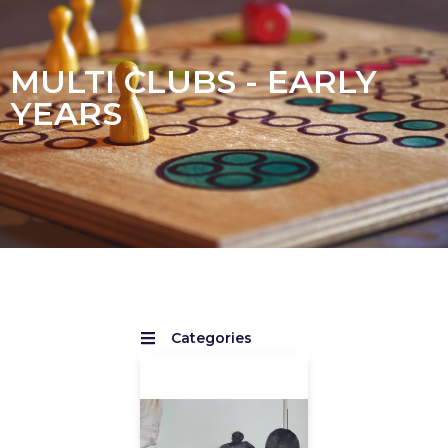
MULTI CLUBS - EARLY
YEARS
Categories
All
Ajedrez
Arte
Baile
Debate
Diario Escolar