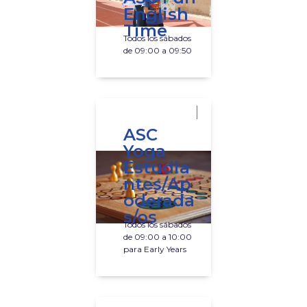
English
Time
Todos los sábados
de 09:00 a 09:50
ASC
Yoga
Estudia
ntes/Ap
oderada
s/os
Todos los sábados
de 09:00 a 10:00
para Early Years