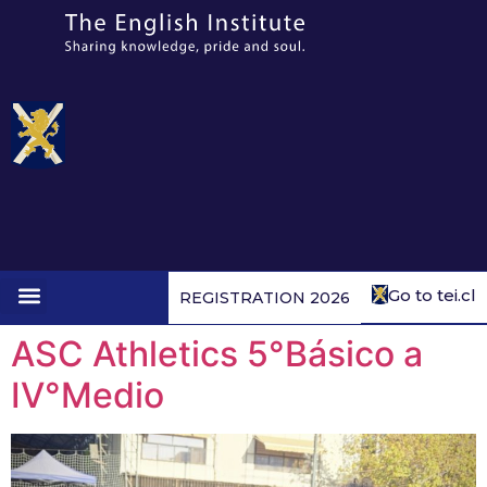
Go to tei.cl
REGISTRATION 2026
1st to 4th form
ASC Athletics 5°Básico a
IV°Medio