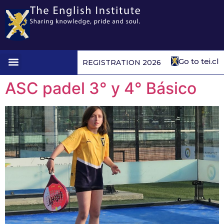
Go to tei.cl
REGISTRATION 2026
1st to 4th form
ASC padel 3° y 4° Básico