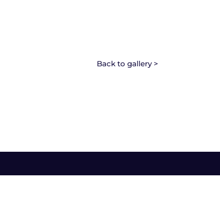
Back to gallery >
Ricardo Lyon 2102, Providencia, Santiago.
+56 2 2496 5100
|
colegio@tei.cl
TEI. Todos los derechos reservados.