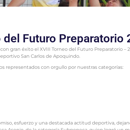
 del Futuro Preparatorio
 con gran éxito el XVIII Torneo del Futuro Preparatorio – 
Deportivo San Carlos de Apoquindo.
s representados con orgullo por nuestras categorías:
so, esfuerzo y una destacada actitud deportiva, dejan
ncisca Asenjo, de la categoría Subpeneca, quien logró un 