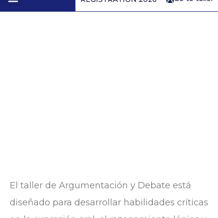
1st to 4th form
ASC DEBATE 8° a IV
El taller de Argumentación y Debate está
diseñado para desarrollar habilidades críticas