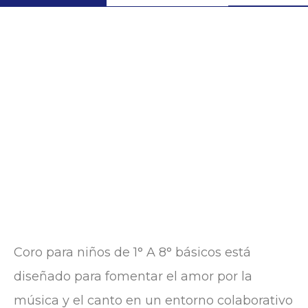
1st to 4th form
ASC CORO
Coro para niños de
1° A 8° básicos
está
diseñado para fomentar el amor por la
música y el canto en un entorno colaborativo