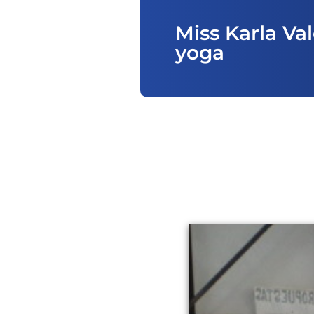
Miss Karla Val
yoga