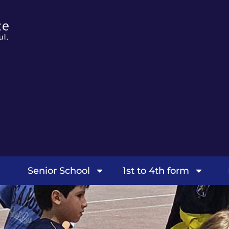
Senior School
1st to 4th form