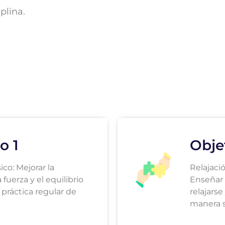
plina.
o 1
Obje
ico: Mejorar la
Relajaci
a fuerza y el equilibrio
Enseñar 
a práctica regular de
relajarse
manera s