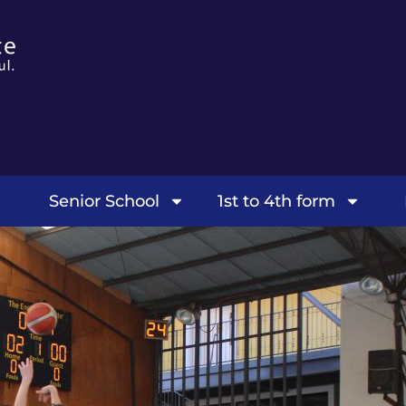
Senior School
1st to 4th form