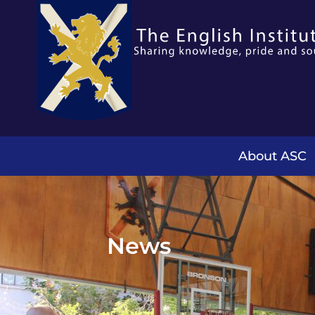
About ASC
News