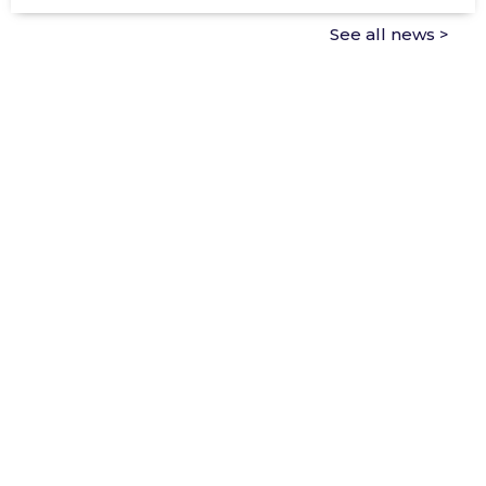
See all news >
ASC
TEI
Ricardo Lyon 2102, Providencia, Santiago.
+56 2 2496 5100
|
colegio@tei.cl