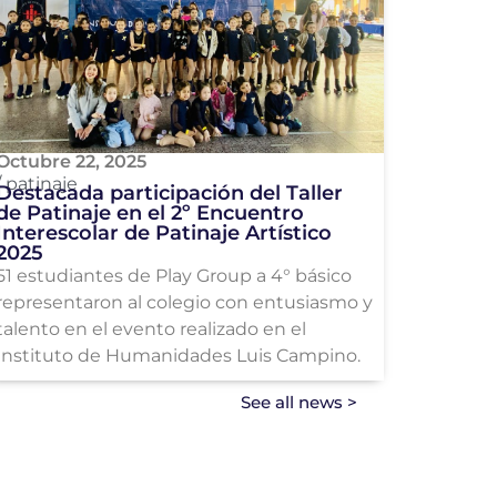
Octubre 22, 2025
/
patinaje
Destacada participación del Taller
de Patinaje en el 2º Encuentro
Interescolar de Patinaje Artístico
2025
51 estudiantes de Play Group a 4° básico
representaron al colegio con entusiasmo y
talento en el evento realizado en el
Instituto de Humanidades Luis Campino.
See all news >