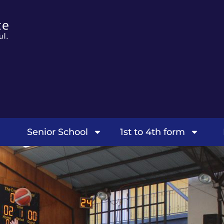
Senior School
1st to 4th form