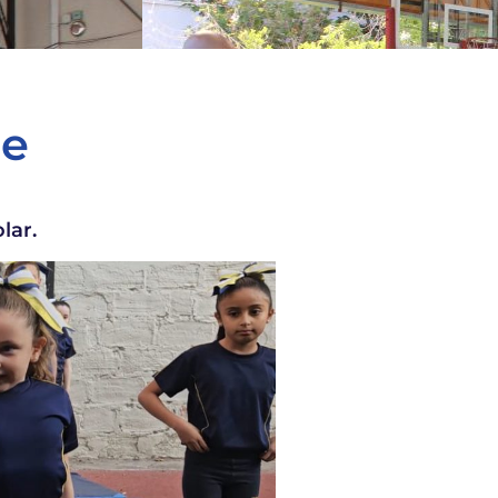
de
lar.