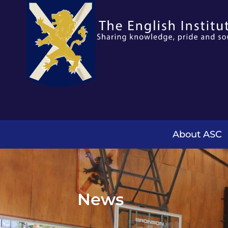
About ASC
News