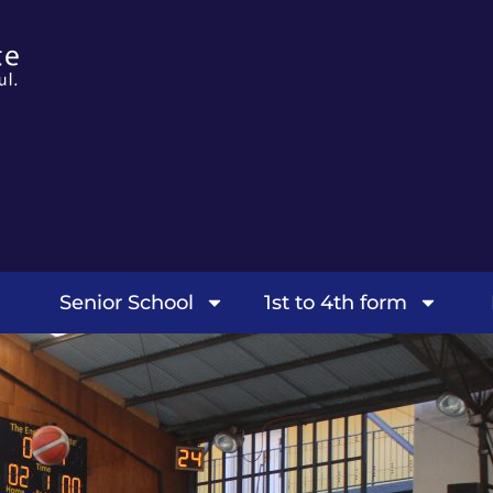
Senior School
1st to 4th form