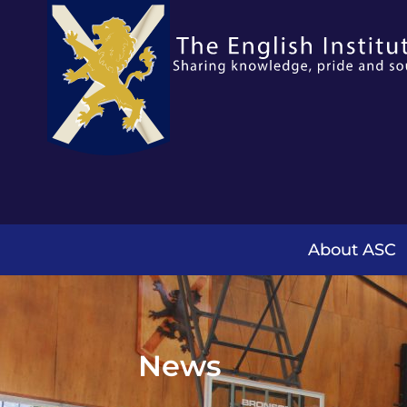
About ASC
News