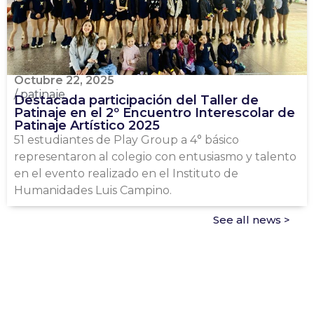
Octubre 22, 2025
/
patinaje
Destacada participación del Taller de
Patinaje en el 2º Encuentro Interescolar de
Patinaje Artístico 2025
51 estudiantes de Play Group a 4° básico
representaron al colegio con entusiasmo y talento
en el evento realizado en el Instituto de
Humanidades Luis Campino.
See all news >