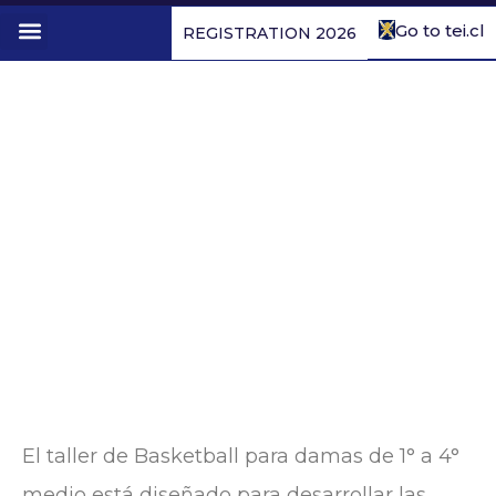
Go to tei.cl
REGISTRATION 2026
1st to 4th form
ASC Basketball I° a IV°
medio varones
El taller de Basketball para damas de 1° a 4°
medio está diseñado para desarrollar las