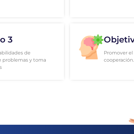
o 3
Objeti
abilidades de
Promover el 
e problemas y toma
cooperación.
s