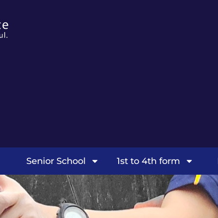
Senior School
1st to 4th form