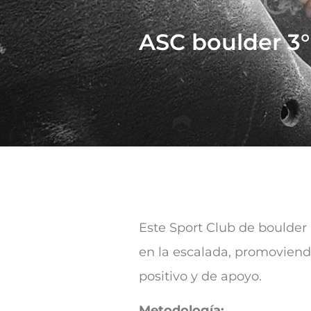
ASC boulder 3°
Este Sport Club de boulder 
en la escalada, promoviendo
positivo y de apoyo.
Metodología: