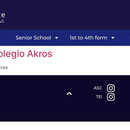
Senior School
1st to 4th form
olegio Akros
kros
ASC
TEI