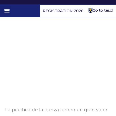
Go to tei.cl
REGISTRATION 2026
1st to 4th form
Ritmo y movimiento
(Baile) 5° a 9°
La práctica de la danza tienen un gran valor