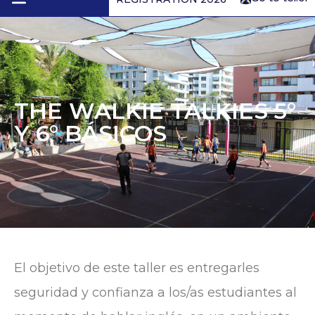
1st to 4th form
THE WALKIE TALKIES 5°
Y 6° BÁSICOS
El objetivo de este taller es entregarles
seguridad y confianza a los/as estudiantes al