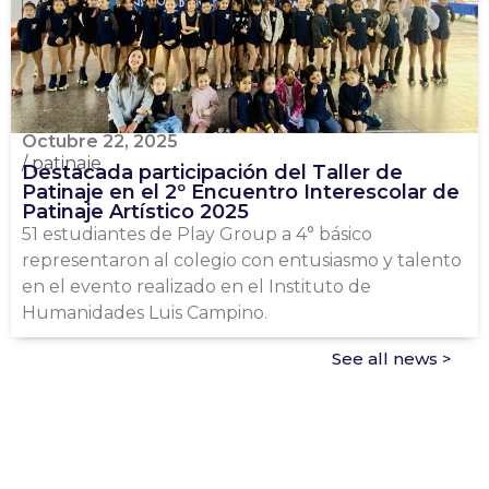
Octubre 22, 2025
/
patinaje
Destacada participación del Taller de
Patinaje en el 2º Encuentro Interescolar de
Patinaje Artístico 2025
51 estudiantes de Play Group a 4° básico
representaron al colegio con entusiasmo y talento
en el evento realizado en el Instituto de
Humanidades Luis Campino.
See all news >