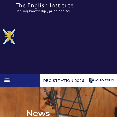
Go to tei.cl
REGISTRATION 2026
1st to 4th form
News