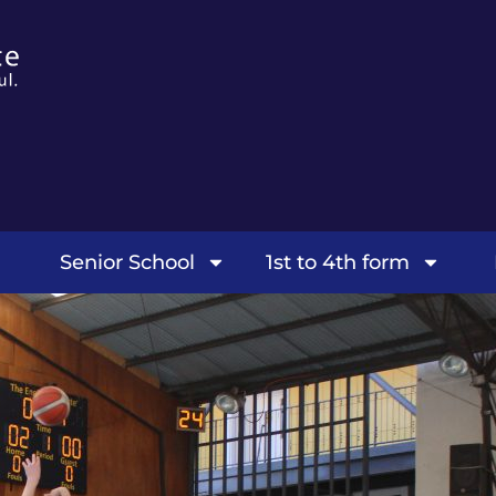
Senior School
1st to 4th form