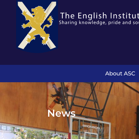
About ASC
News