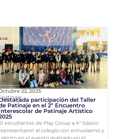
Octubre 22, 2025
/
patinaje
Destacada participación del Taller
de Patinaje en el 2º Encuentro
Interescolar de Patinaje Artístico
2025
51 estudiantes de Play Group a 4° básico
representaron al colegio con entusiasmo y
talento en el evento realizado en el