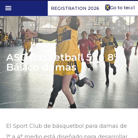
Go to tei.cl
REGISTRATION 2026
1st to 4th form
ASC Basketball 5° a 8°
Básico damas
El Sport Club de básquetbol para damas de
1° a 4° medio está diseñado para desarrollar