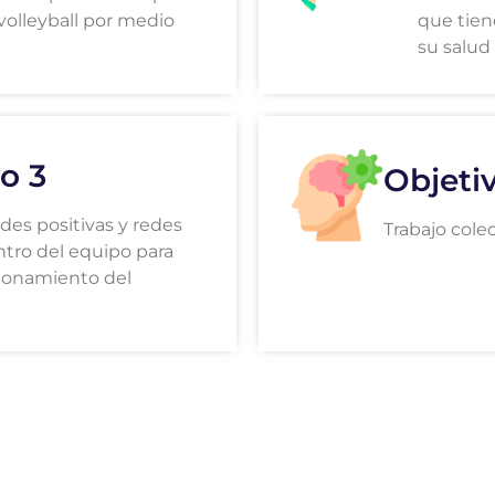
volleyball por medio
que tien
su salud 
o 3
Objeti
des positivas y redes
Trabajo cole
tro del equipo para
ionamiento del