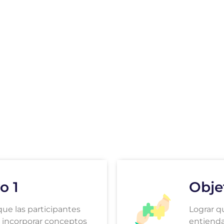
o 1
Obje
ue las participantes
Lograr q
incorporar conceptos
entienda