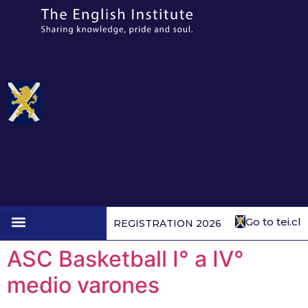
Go to tei.cl
REGISTRATION 2026
1st to 4th form
ASC Basketball I° a IV°
medio varones